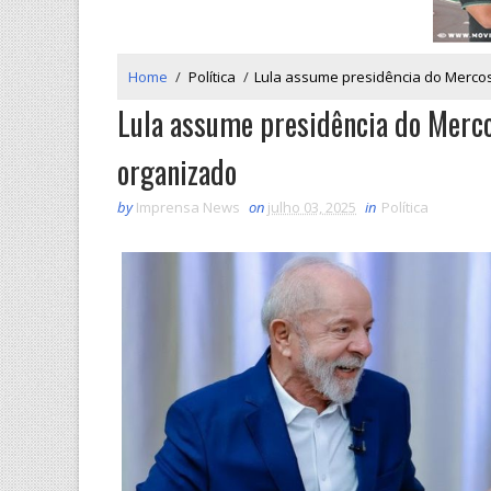
Home
/
Política
/
Lula assume presidência do Mercos
Lula assume presidência do Merco
organizado
by
Imprensa News
on
julho 03, 2025
in
Política