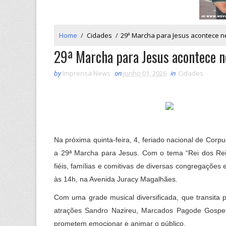
Home
/
Cidades
/
29ª Marcha para Jesus acontece ne
29ª Marcha para Jesus acontece ne
by
Imprensa News
on
junho 01, 2026
in
Cidades
Na próxima quinta-feira, 4, feriado nacional de Corp
a 29ª Marcha para Jesus. Com o tema “Rei dos Rei
fiéis, famílias e comitivas de diversas congregaçõe
às 14h, na Avenida Juracy Magalhães.
Com uma grade musical diversificada, que transita p
atrações Sandro Nazireu, Marcados Pagode Gospel,
prometem emocionar e animar o público.