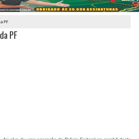
da PF
 da PF