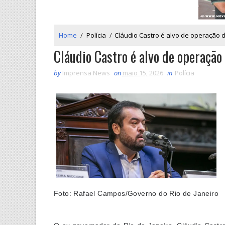
Home
/
Polícia
/
Cláudio Castro é alvo de operação 
Cláudio Castro é alvo de operação
by
Imprensa News
on
maio 15, 2026
in
Polícia
Foto: Rafael Campos/Governo do Rio de Janeiro