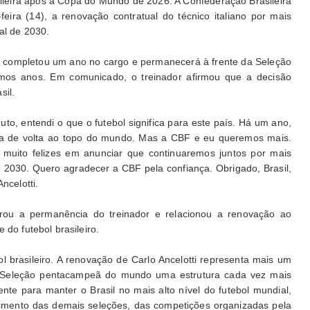
ileira após a Copa do Mundo de 2026. A Confederação Brasileira
eira (14), a renovação contratual do técnico italiano por mais
al de 2030.
i completou um ano no cargo e permanecerá à frente da Seleção
imos anos. Em comunicado, o treinador afirmou que a decisão
sil.
to, entendi o que o futebol significa para este país. Há um ano,
ira de volta ao topo do mundo. Mas a CBF e eu queremos mais.
s muito felizes em anunciar que continuaremos juntos por mais
2030. Quero agradecer a CBF pela confiança. Obrigado, Brasil,
ncelotti.
ou a permanência do treinador e relacionou a renovação ao
 do futebol brasileiro.
l brasileiro. A renovação de Carlo Ancelotti representa mais um
 Seleção pentacampeã do mundo uma estrutura cada vez mais
nte para manter o Brasil no mais alto nível do futebol mundial,
imento das demais seleções, das competições organizadas pela