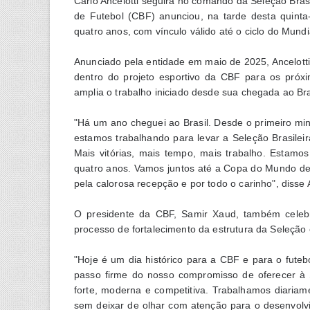
Carlo Ancelotti seguirá no comando da Seleção Bras
de Futebol (CBF) anunciou, na tarde desta quinta-f
quatro anos, com vínculo válido até o ciclo do Mundi
Anunciado pela entidade em maio de 2025, Ancelott
dentro do projeto esportivo da CBF para os próx
amplia o trabalho iniciado desde sua chegada ao Bra
"Há um ano cheguei ao Brasil. Desde o primeiro minu
estamos trabalhando para levar a Seleção Brasile
Mais vitórias, mais tempo, mais trabalho. Estamo
quatro anos. Vamos juntos até a Copa do Mundo de 
pela calorosa recepção e por todo o carinho", disse A
O presidente da CBF, Samir Xaud, também celebr
processo de fortalecimento da estrutura da Seleção e
"Hoje é um dia histórico para a CBF e para o futebo
passo firme do nosso compromisso de oferecer à
forte, moderna e competitiva. Trabalhamos diariame
sem deixar de olhar com atenção para o desenvolv