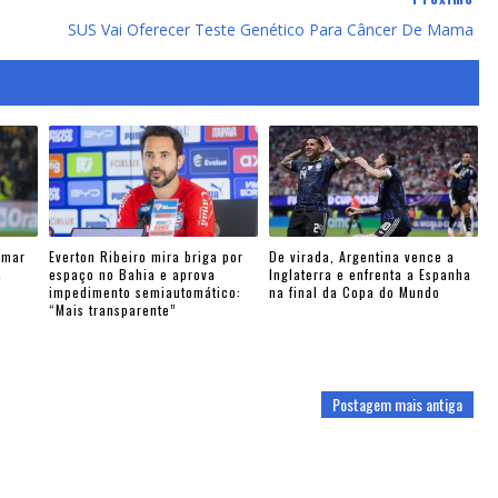
SUS Vai Oferecer Teste Genético Para Câncer De Mama
ymar
Everton Ribeiro mira briga por
De virada, Argentina vence a
a
espaço no Bahia e aprova
Inglaterra e enfrenta a Espanha
impedimento semiautomático:
na final da Copa do Mundo
“Mais transparente”
Postagem mais antiga