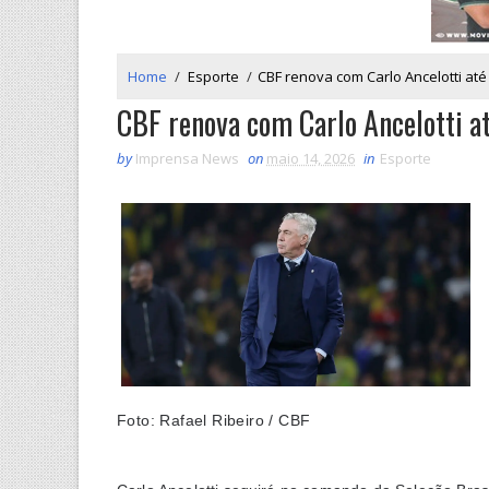
Home
/
Esporte
/
CBF renova com Carlo Ancelotti at
CBF renova com Carlo Ancelotti 
by
Imprensa News
on
maio 14, 2026
in
Esporte
Foto: Rafael Ribeiro / CBF