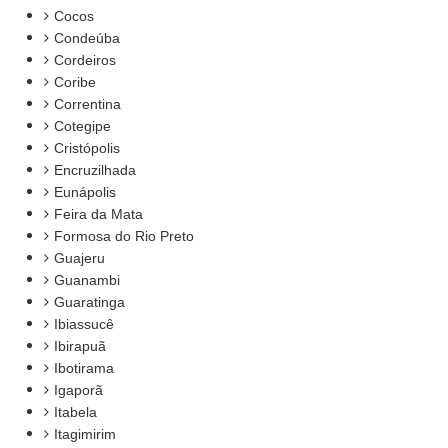
Cocos
Condeúba
Cordeiros
Coribe
Correntina
Cotegipe
Cristópolis
Encruzilhada
Eunápolis
Feira da Mata
Formosa do Rio Preto
Guajeru
Guanambi
Guaratinga
Ibiassucê
Ibirapuã
Ibotirama
Igaporã
Itabela
Itagimirim