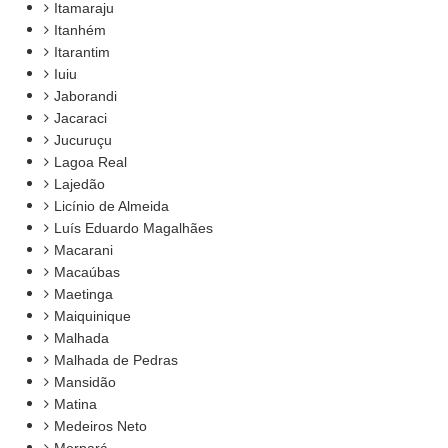
Itamaraju
Itanhém
Itarantim
Iuiu
Jaborandi
Jacaraci
Jucuruçu
Lagoa Real
Lajedão
Licínio de Almeida
Luís Eduardo Magalhães
Macarani
Macaúbas
Maetinga
Maiquinique
Malhada
Malhada de Pedras
Mansidão
Matina
Medeiros Neto