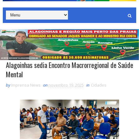
Alagoinhas sedia Encontro Macrorregional de Saúde
Mental
by
Imprensa News
on
novembro 19, 2025
in
Cidades