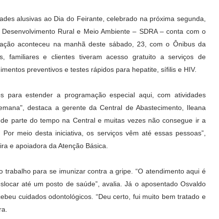
idades alusivas ao Dia do Feirante, celebrado na próxima segunda,
 de Desenvolvimento Rural e Meio Ambiente – SDRA – conta com o
ra ação aconteceu na manhã deste sábado, 23, com o Ônibus da
 familiares e clientes tiveram acesso gratuito a serviços de
entos preventivos e testes rápidos para hepatite, sífilis e HIV.
os para estender a programação especial aqui, com atividades
emana", destaca a gerente da Central de Abastecimento, Ileana
ande parte do tempo na Central e muitas vezes não consegue ir a
Por meio desta iniciativa, os serviços vêm até essas pessoas”,
ira e apoiadora da Atenção Básica.
o trabalho para se imunizar contra a gripe. “O atendimento aqui é
slocar até um posto de saúde”, avalia. Já o aposentado Osvaldo
cebeu cuidados odontológicos. “Deu certo, fui muito bem tratado e
ra.