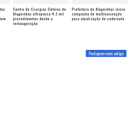
tas:
Centro de Cirurgias Eletivas de
Prefeitura de Alagoinhas inicia
e
Alagoinhas ultrapassa 4,3 mil
campanha de multivacinação
ntem
procedimentos desde a
para atualização de caderneta
reinauguração
Postagem mais antiga