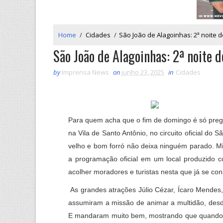
Home
/
Cidades
/
São João de Alagoinhas: 2ª noite
São João de Alagoinhas: 2ª noite
by
Imprensa News
on
junho 23, 2025
in
Cidades
Para quem acha que o fim de domingo é só preg
na Vila de Santo Antônio, no circuito oficial do
velho e bom forró não deixa ninguém parado. Mi
a programação oficial em um local produzido c
acolher moradores e turistas nesta que já se con
As grandes atrações Júlio Cézar, Ícaro Mendes, 
assumiram a missão de animar a multidão, desde
E mandaram muito bem, mostrando que quando se