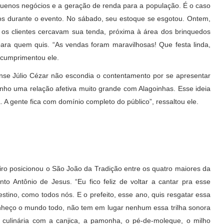
uenos negócios e a geração de renda para a população. É o caso
s durante o evento. No sábado, seu estoque se esgotou. Ontem,
os clientes cercavam sua tenda, próxima à área dos brinquedos
para quem quis. “As vendas foram maravilhosas! Que festa linda,
 cumprimentou ele.
ense Júlio Cézar não escondia o contentamento por se apresentar
nho uma relação afetiva muito grande com Alagoinhas. Esse ideia
a. A gente fica com domínio completo do público”, ressaltou ele.
eiro posicionou o São João da Tradição entre os quatro maiores da
o Antônio de Jesus. “Eu fico feliz de voltar a cantar pra esse
estino, como todos nós. E o prefeito, esse ano, quis resgatar essa
onheço o mundo todo, não tem em lugar nenhum essa trilha sonora
a culinária com a canjica, a pamonha, o pé-de-moleque, o milho