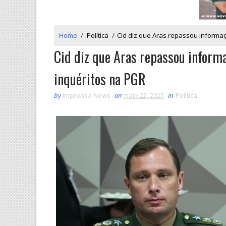
Home
/
Política
/
Cid diz que Aras repassou informa
Cid diz que Aras repassou informa
inquéritos na PGR
by
Imprensa News
on
maio 22, 2025
in
Política