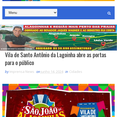
Vila de Santo Antônio da Lagoinha abre as portas
para o público
by
Imprensa News
on
junho 14, 2024
in
Cidades