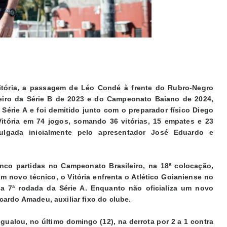
tória, a passagem de Léo Condé à frente do Rubro-Negro
ileiro da Série B de 2023 e do Campeonato Baiano de 2024,
érie A e foi demitido junto com o preparador físico Diego
tória em 74 jogos, somando 36 vitórias, 15 empates e 23
ulgada inicialmente pelo apresentador José Eduardo e
co partidas no Campeonato Brasileiro, na 18ª colocação,
 novo técnico, o Vitória enfrenta o Atlético Goianiense no
la 7ª rodada da Série A. Enquanto não oficializa um novo
cardo Amadeu, auxiliar fixo do clube.
gualou, no último domingo (12), na derrota por 2 a 1 contra