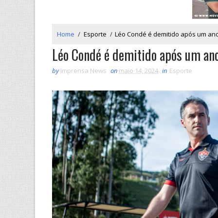
Home
/
Esporte
/
Léo Condé é demitido após um ano 
Léo Condé é demitido após um ano
by
Imprensa News
on
maio 14, 2024
in
Esporte