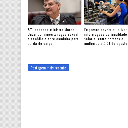
STJ condena ministro Marco
Empresas devem atualizar
Buzzi por importunação sexual
informações de igualdade
e assédio e abre caminho para
salarial entre homens e
perda do cargo
mulheres até 31 de agosto
Postagem mais recente