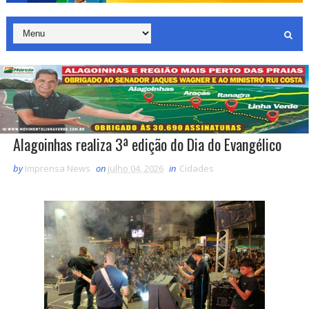
Alagoinhas realiza 3ª edição do Dia do Evangélico
by
Imprensa News
on
julho 04, 2026
in
Cidades