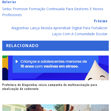
Anterior
Seduc Promove Formação Continuada Para Gestores E Novos
Professores
Próximo
Alagoinhas Lança Revista Aprendeaê Digital Para Fortalecer
Laços Com A Comunidade Escolar
RELACIONADO
Prefeitura de Alagoinhas inicia campanha de multivacinação para
atualização de caderneta