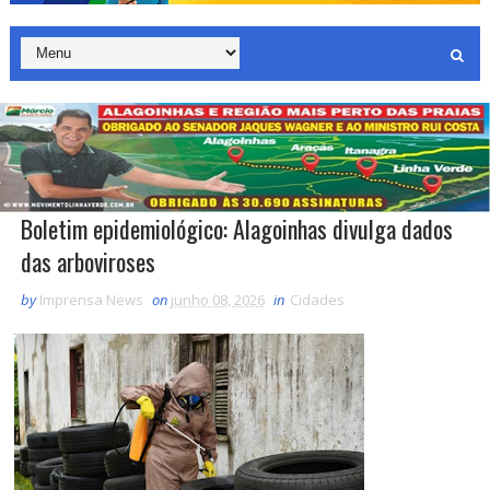
Boletim epidemiológico: Alagoinhas divulga dados
das arboviroses
by
Imprensa News
on
junho 08, 2026
in
Cidades