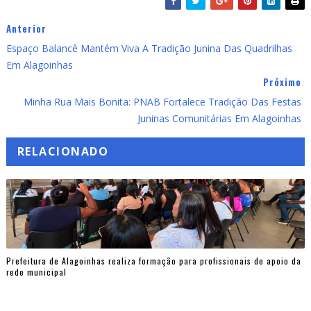
Anterior
Espaço Balancê Mantém Viva A Tradição Junina Das Quadrilhas
Em Alagoinhas
Próximo
Minha Rua Mais Bonita: PNAB Fortalece Tradição Das Festas
Juninas Comunitárias Em Alagoinhas
RELACIONADO
Prefeitura de Alagoinhas realiza formação para profissionais de apoio da
rede municipal