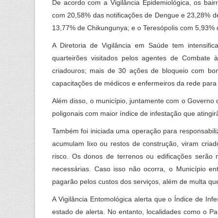
De acordo com a Vigilância Epidemiológica, os bair
com 20,58% das notificações de Dengue e 23,28% d
13,77% de Chikungunya; e o Teresópolis com 5,93% 
A Diretoria de Vigilância em Saúde tem intensif
quarteirões visitados pelos agentes de Combate 
criadouros; mais de 30 ações de bloqueio com bo
capacitações de médicos e enfermeiros da rede para o
Além disso, o município, juntamente com o Governo 
poligonais com maior índice de infestação que atingir
Também foi iniciada uma operação para responsabil
acumulam lixo ou restos de construção, viram cria
risco. Os donos de terrenos ou edificações serão 
necessárias. Caso isso não ocorra, o Município ent
pagarão pelos custos dos serviços, além de multa qu
A Vigilância Entomológica alerta que o Índice de In
estado de alerta. No entanto, localidades como o P