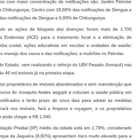
ros com maior concentração de notificações são: Jardim Petrolar
e Chikungunya; Centro com 18,68% das notificações de Dengue e
das notificações de Dengue e 6,89% de Chikungunya.
icado as ações de bloqueio das doenças: foram mais de 1.700
às Endemias (ACE) para o tratamento focal e a eliminação de
mba costal; ações educativas em escolas e unidades de saúde;
 manejo dos casos e das notificações; e mutirões no Petrolar.
do Estado, vem realizando o reforço do UBV Pesado (fumacê) nas
ão 46 mil imóveis já na primeira etapa.
izar proprietários de imóveis abandonados e sem manutenção que
douros do mosquito Aedes aegypti e colocam a saúde pública em
notificados e terão prazo de cinco dias para adotar as medidas
rará nos imóveis, fará a limpeza e roçagem, e os proprietários
e pode chegar a R$ 1.040.
festação Predial (IIP) médio da cidade está em 1,78%, considerado
arque da Jaqueira (8,82%) apresentam risco muito elevado para a