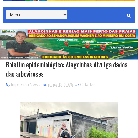
Boletim epidemiológico: Alagoinhas divulga dados
das arboviroses
by
Imprensa News
on
maio 15, 2026
in
Cidades