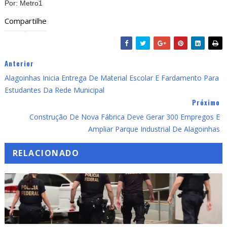
Por: Metro1
Compartilhe
Anterior
Alagoinhas Inicia Entrega De Material Escolar E Fardamento Para
Estudantes Da Rede Municipal
Próximo
Construção De Nova Fábrica Deve Gerar 300 Empregos E
Ampliar Parque Industrial De Alagoinhas
RELACIONADO