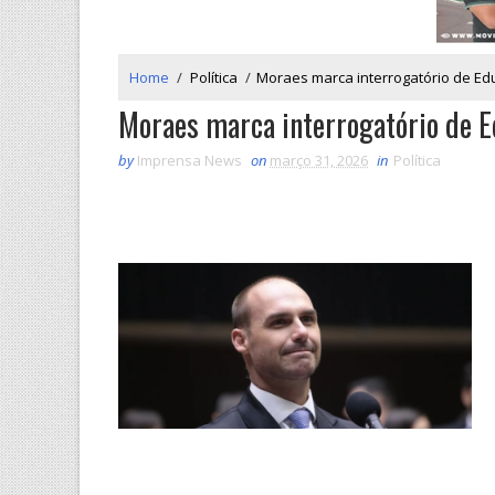
Home
/
Política
/
Moraes marca interrogatório de Ed
Moraes marca interrogatório de E
by
Imprensa News
on
março 31, 2026
in
Política