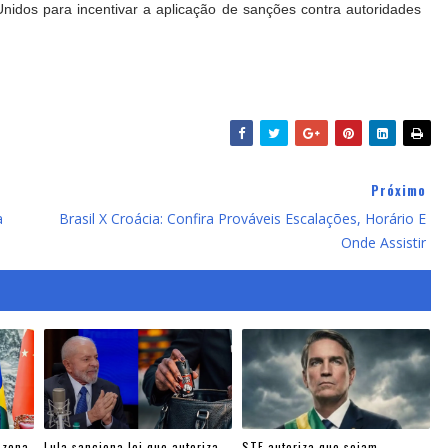
nidos para incentivar a aplicação de sanções contra autoridades
Próximo
a
Brasil X Croácia: Confira Prováveis Escalações, Horário E
Onde Assistir
 zona
Lula sanciona lei que autoriza
STF autoriza que sejam