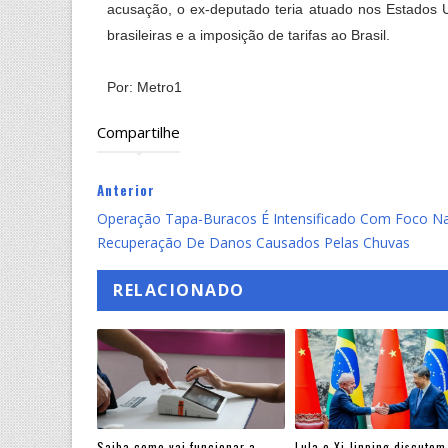
acusação, o ex-deputado teria atuado nos Estados U
brasileiras e a imposição de tarifas ao Brasil.
Por: Metro1
Compartilhe
Anterior
Operação Tapa-Buracos É Intensificado Com Foco N
Recuperação De Danos Causados Pelas Chuvas
RELACIONADO
Saiba como vai funcionar a
Lula e Xi Jinping discutem