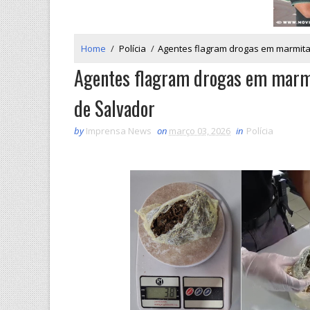
Home
/
Polícia
/
Agentes flagram drogas em marmita
Agentes flagram drogas em marmi
de Salvador
by
Imprensa News
on
março 03, 2026
in
Polícia