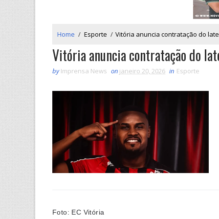
Home
/
Esporte
/
Vitória anuncia contratação do lat
Vitória anuncia contratação do la
by
Imprensa News
on
janeiro 20, 2026
in
Esporte
Foto: EC Vitória