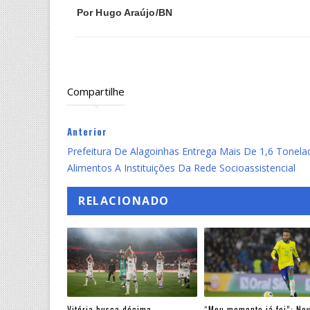
Por
Hugo Araújo/BN
Compartilhe
Anterior
Prefeitura De Alagoinhas Entrega Mais De 1,6 Tonel
Alimentos A Instituições Da Rede Socioassistencial
RELACIONADO
Vitória busca décima
“Meu momento já foi”: Ne