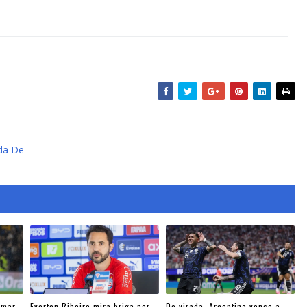
ada De
ymar
Everton Ribeiro mira briga por
De virada, Argentina vence a