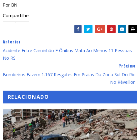
Por BN
Compartilhe
Anterior
Acidente Entre Caminhão E Ônibus Mata Ao Menos 11 Pessoas
No RS
Próximo
Bombeiros Fazem 1.167 Resgates Em Praias Da Zona Sul Do Rio
No Réveillon
RELACIONADO