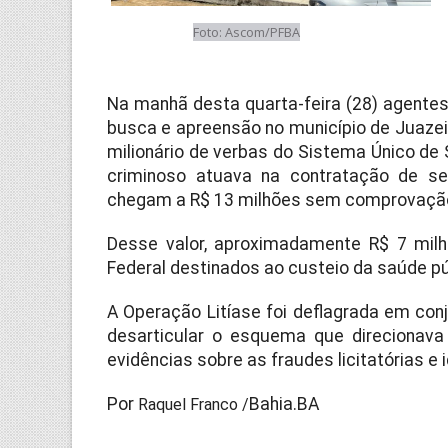
Foto: Ascom/PFBA
Na manhã desta quarta-feira (28) agente
busca e apreensão no município de Juazeir
milionário de verbas do Sistema Único de
criminoso atuava na contratação de s
chegam a R$ 13 milhões sem comprovação
Desse valor, aproximadamente R$ 7 mil
Federal destinados ao custeio da saúde púb
A Operação Litíase foi deflagrada em con
desarticular o esquema que direcionava 
evidências sobre as fraudes licitatórias e 
Por
Bahia.BA
Raquel Franco /