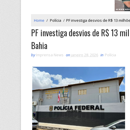
Home
/
Polícia
/
PF investiga desvios de R$ 13 milhõ
PF investiga desvios de R$ 13 mil
Bahia
by
Imprensa News
on
janeiro 28, 2026
in
Polícia