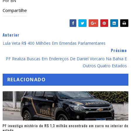
Por BN
Compartilhe
Anterior
Lula Veta R$ 400 Milhões Em Emendas Parlamentares
Próximo
PF Realiza Buscas Em Endereços De Daniel Vorcaro Na Bahia E
Outros Quatro Estados
RELACIONADO
PF investiga mistério de R$ 1,3 milhão encontrado em carro no interior do
estado