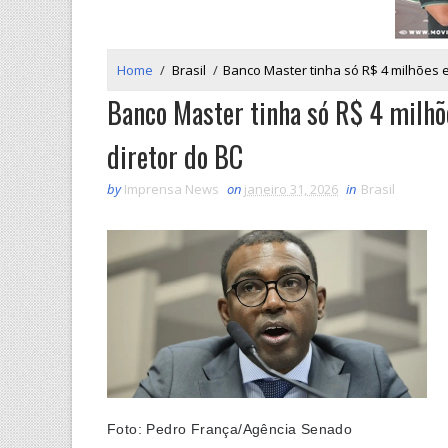
Home
/
Brasil
/
Banco Master tinha só R$ 4 milhões e
Banco Master tinha só R$ 4 milhõe
diretor do BC
by
Imprensa News
on
janeiro 31, 2026
in
Brasil
Foto: Pedro França/Agência Senado