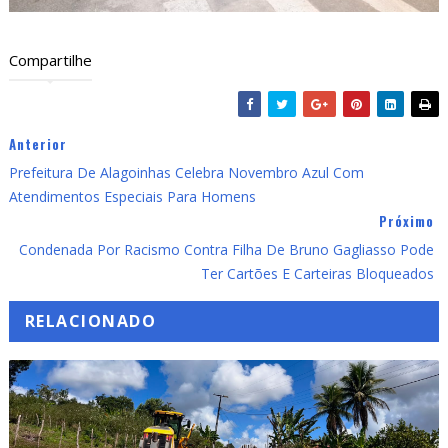
Compartilhe
Anterior
Prefeitura De Alagoinhas Celebra Novembro Azul Com
Atendimentos Especiais Para Homens
Próximo
Condenada Por Racismo Contra Filha De Bruno Gagliasso Pode
Ter Cartões E Carteiras Bloqueados
RELACIONADO