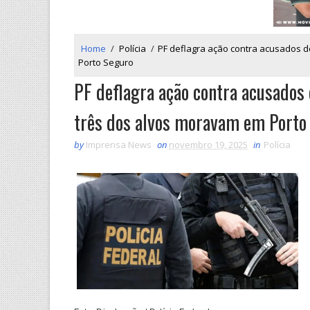
Home
/
Polícia
/
PF deflagra ação contra acusados de
Porto Seguro
PF deflagra ação contra acusados 
três dos alvos moravam em Porto
by
Imprensa News
on
novembro 19, 2025
in
Polícia