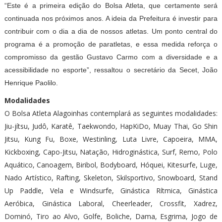
“Este é a primeira edição do Bolsa Atleta, que certamente será
continuada nos próximos anos. A ideia da Prefeitura é investir para
contribuir com o dia a dia de nossos atletas. Um ponto central do
programa é a promoção de paratletas, e essa medida reforça o
compromisso da gestão Gustavo Carmo com a diversidade e a
acessibilidade no esporte”, ressaltou o secretário da Secet, João
Henrique Paolilo.
Modalidades
O Bolsa Atleta Alagoinhas contemplará as seguintes modalidades:
Jiu-jítsu, Judô, Karatê, Taekwondo, HapKiDo, Muay Thai, Go Shin
Jitsu, Kung Fu, Boxe, Westinling, Luta Livre, Capoeira, MMA,
Kickboxing, Capo-Jitsu, Natação, Hidroginástica, Surf, Remo, Polo
Aquático, Canoagem, Biribol, Bodyboard, Hóquei, Kitesurfe, Luge,
Nado Artístico, Rafting, Skeleton, Skilsportivo, Snowboard, Stand
Up Paddle, Vela e Windsurfe, Ginástica Rítmica, Ginástica
Aeróbica, Ginástica Laboral, Cheerleader, Crossfit, Xadrez,
Dominó, Tiro ao Alvo, Golfe, Boliche, Dama, Esgrima, Jogo de