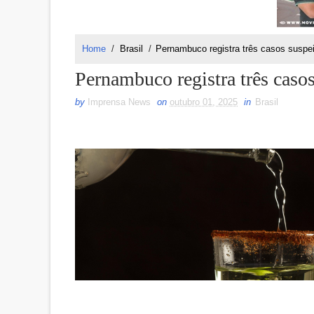
Home
/
Brasil
/
Pernambuco registra três casos suspei
Pernambuco registra três caso
by
Imprensa News
on
outubro 01, 2025
in
Brasil