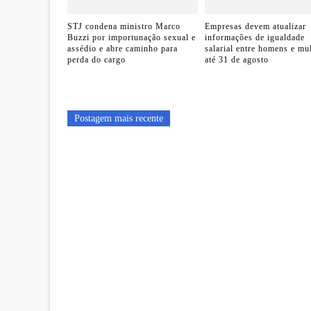
STJ condena ministro Marco
Empresas devem atualizar
Buzzi por importunação sexual e
informações de igualdade
assédio e abre caminho para
salarial entre homens e mu
perda do cargo
até 31 de agosto
Postagem mais recente