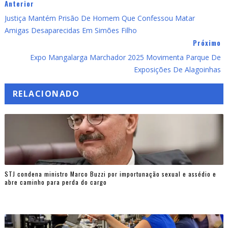
Anterior
Justiça Mantém Prisão De Homem Que Confessou Matar
Amigas Desaparecidas Em Simões Filho
Próximo
Expo Mangalarga Marchador 2025 Movimenta Parque De
Exposições De Alagoinhas
RELACIONADO
STJ condena ministro Marco Buzzi por importunação sexual e assédio e
abre caminho para perda do cargo