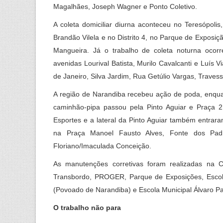
Magalhães, Joseph Wagner e Ponto Coletivo.
A coleta domiciliar diurna aconteceu no Teresópolis
Brandão Vilela e no Distrito 4, no Parque de Expos
Mangueira. Já o trabalho de coleta noturna ocorr
avenidas Lourival Batista, Murilo Cavalcanti e Luís 
de Janeiro, Silva Jardim, Rua Getúlio Vargas, Trav
A região de Narandiba recebeu ação de poda, enqua
caminhão-pipa passou pela Pinto Aguiar e Praça 2
Esportes e a lateral da Pinto Aguiar também entrar
na Praça Manoel Fausto Alves, Fonte dos Pad
Floriano/Imaculada Conceição.
As manutenções corretivas foram realizadas na 
Transbordo, PROGER, Parque de Exposições, Escola
(Povoado de Narandiba) e Escola Municipal Álvaro Pa
O trabalho não para