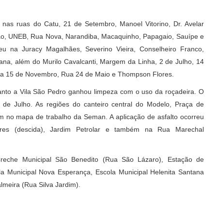
, nas ruas do Catu, 21 de Setembro, Manoel Vitorino, Dr. Avelar
ição, UNEB, Rua Nova, Narandiba, Macaquinho, Papagaio, Sauípe e
eu na Juracy Magalhães, Severino Vieira, Conselheiro Franco,
Viana, além do Murilo Cavalcanti, Margem da Linha, 2 de Julho, 14
essa 15 de Novembro, Rua 24 de Maio e Thompson Flores.
nto a Vila São Pedro ganhou limpeza com o uso da roçadeira. O
 de Julho. As regiões do canteiro central do Modelo, Praça de
am no mapa de trabalho da Seman. A aplicação de asfalto ocorreu
res (descida), Jardim Petrolar e também na Rua Marechal
Creche Municipal São Benedito (Rua São Lázaro), Estação de
 Municipal Nova Esperança, Escola Municipal Helenita Santana
lmeira (Rua Silva Jardim).