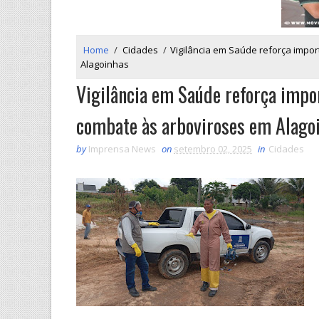
Home
/
Cidades
/
Vigilância em Saúde reforça impo
Alagoinhas
Vigilância em Saúde reforça impo
combate às arboviroses em Alago
by
Imprensa News
on
setembro 02, 2025
in
Cidades