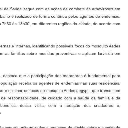
ipal de Saúde segue com as ações de combate às arboviroses em
balho é realizado de forma contínua pelos agentes de endemias,
as 7h30 às 13h30, em diferentes regiões da cidade, de acordo com
ernas e internas, identificando possíveis focos do mosquito Aedes
m as famílias sobre medidas preventivas e aplicam larvicida em
a, destaca que a participação dos moradores é fundamental para
a população receba os agentes de endemias nas suas residências.
ficar e eliminar os focos do mosquito Aedes aegypti, que transmitem
 de responsabilidade, de cuidado com a saúde da família e da
eneficia dessa visita, com a redução dos criadouros e,
a.
ão sempre uniformizados e, em caso de dúvida sobre a identidade