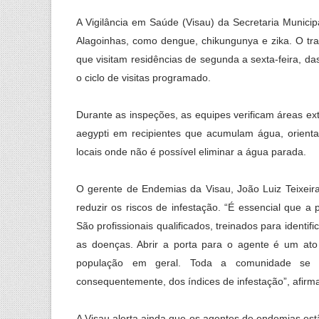
A Vigilância em Saúde (Visau) da Secretaria Munic
Alagoinhas, como dengue, chikungunya e zika. O tra
que visitam residências de segunda a sexta-feira, d
o ciclo de visitas programado.
Durante as inspeções, as equipes verificam áreas ext
aegypti em recipientes que acumulam água, orienta
locais onde não é possível eliminar a água parada.
O gerente de Endemias da Visau, João Luiz Teixeir
reduzir os riscos de infestação. “É essencial que 
São profissionais qualificados, treinados para identi
as doenças. Abrir a porta para o agente é um ato
população em geral. Toda a comunidade se b
consequentemente, dos índices de infestação”, afirm
A Visau alerta ainda que os agentes de endemias est