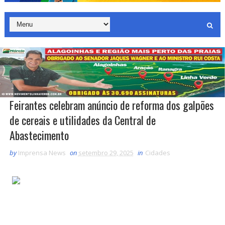
Feirantes celebram anúncio de reforma dos galpões
de cereais e utilidades da Central de
Abastecimento
by
Imprensa News
on
setembro 29, 2025
in
Cidades