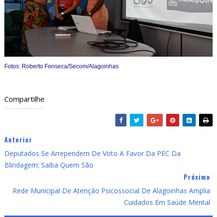
Fotos: Roberto Fonseca/Secom/Alagoinhas
Compartilhe
Anterior
Deputados Se Arrependem De Voto A Favor Da PEC Da
Blindagem; Saiba Quem São
Próximo
Rede Municipal De Atenção Psicossocial De Alagoinhas Amplia
Cuidados Em Saúde Mental