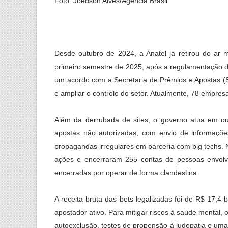
Foto: Joédson Alves/Agência Brasil
Desde outubro de 2024, a Anatel já retirou do ar m
primeiro semestre de 2025, após a regulamentação do
um acordo com a Secretaria de Prêmios e Apostas (SP
e ampliar o controle do setor. Atualmente, 78 empres
Além da derrubada de sites, o governo atua em out
apostas não autorizadas, com envio de informaçõe
propagandas irregulares em parceria com big techs. 
ações e encerraram 255 contas de pessoas envolvi
encerradas por operar de forma clandestina.
A receita bruta das bets legalizadas foi de R$ 17,4
apostador ativo. Para mitigar riscos à saúde menta
autoexclusão, testes de propensão à ludopatia e uma