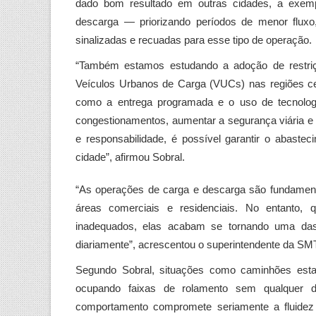
dado bom resultado em outras cidades, a exemp
descarga — priorizando períodos de menor flu
sinalizadas e recuadas para esse tipo de operação.
“Também estamos estudando a adoção de restriçõ
Veículos Urbanos de Carga (VUCs) nas regiões centr
como a entrega programada e o uso de tecnologi
congestionamentos, aumentar a segurança viária e
e responsabilidade, é possível garantir o abast
cidade”, afirmou Sobral.
“As operações de carga e descarga são fundament
áreas comerciais e residenciais. No entanto, 
inadequados, elas acabam se tornando uma das
diariamente”, acrescentou o superintendente da SM
Segundo Sobral, situações como caminhões estac
ocupando faixas de rolamento sem qualquer d
comportamento compromete seriamente a fluidez 