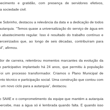
ecimento e gratidão, com presença de servidores efetivos,
 sociedade civil.
 Sobrinho, destacou a relevância da data e a dedicação de todos
a autarquia. “Temos quase a universalização do serviço de água em
abastecimento regular. Isso é resultado do trabalho contínuo e
terceirizados que, ao longo de seis décadas, contribuíram para
l”, afirmou.
idor de carreira, relembrou momentos marcantes da evolução da
o participativo implantado há 24 anos, que permitiu à população
Foi um processo transformador. Criamos o Plano Municipal de
o técnico e participação social. Uma construção que contou com
um novo ciclo para a autarquia”, destacou.
a do SAAE e o comprometimento da equipe que mantém a autarquia
percebe, mas a água só é lembrada quando falta. E quando isso