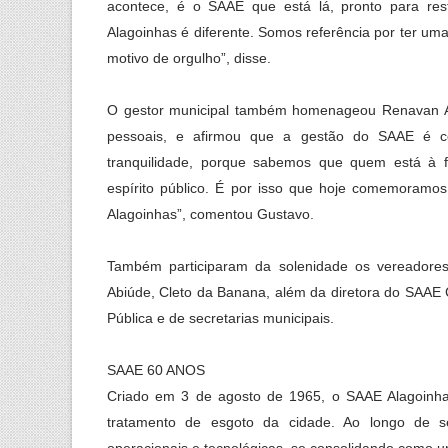
acontece, é o SAAE que está lá, pronto para re
Alagoinhas é diferente. Somos referência por ter um
motivo de orgulho”, disse.
O gestor municipal também homenageou Renavan A
pessoais, e afirmou que a gestão do SAAE é co
tranquilidade, porque sabemos que quem está à f
espírito público. É por isso que hoje comemoramo
Alagoinhas”, comentou Gustavo.
Também participaram da solenidade os vereadores
Abiúde, Cleto da Banana, além da diretora do SAAE
Pública e de secretarias municipais.
SAAE 60 ANOS
Criado em 3 de agosto de 1965, o SAAE Alagoinh
tratamento de esgoto da cidade. Ao longo de se
operacionais e tecnológicas, se consolidando como um