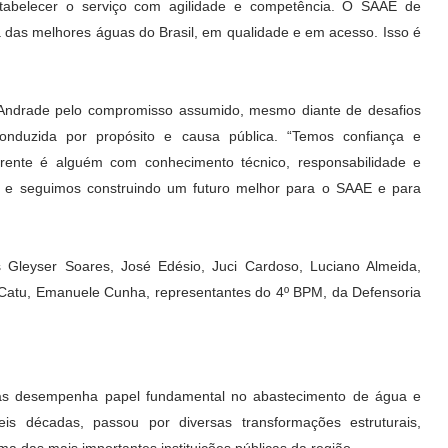
stabelecer o serviço com agilidade e competência. O SAAE de
a das melhores águas do Brasil, em qualidade e em acesso. Isso é
ndrade pelo compromisso assumido, mesmo diante de desafios
nduzida por propósito e causa pública. “Temos confiança e
rente é alguém com conhecimento técnico, responsabilidade e
s e seguimos construindo um futuro melhor para o SAAE e para
 Gleyser Soares, José Edésio, Juci Cardoso, Luciano Almeida,
 Catu, Emanuele Cunha, representantes do 4º BPM, da Defensoria
as desempenha papel fundamental no abastecimento de água e
is décadas, passou por diversas transformações estruturais,
a das mais importantes instituições públicas da região.