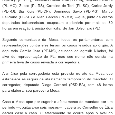
Bilynskyj (PL-SP), Sóstenes Cavalcante (PL-RJ), Nikolas Ferreira
(PL-MG), Zucco (PL-RS), Caroline de Toni (PL-SC), Carlos Jordy
(PL-RJ), Bia Kicis (PL-DF), Domingos Sávio (PL-MG), Marco
Feliciano (PL-SP) e Allan Garcês (PP-MA) —que, junto de outros
deputados bolsonaristas, ocuparam o plenário por mais de 30
horas em reação à prisão domiciliar de Jair Bolsonaro (PL).
Segundo comunicado da Mesa, todos os parlamentares com
representações contra eles teriam os casos levados ao órgão. A
deputada Camila Jara (PT-MS), acusada de agredir Nikolas, foi
alvo de representação do PL, mas seu nome não consta na
primeira leva de casos enviada à corregedoria.
A análise pela corregedoria está prevista no ato da Mesa que
estabelece as regras de afastamento temporário do mandato. O
corregedor, deputado Diego Coronel (PSD-BA), tem 48 horas
para elaborar seu parecer à Mesa.
Caso a Mesa opte por sugerir o afastamento do mandato por um
período —cogitava-se seis meses—, caberá ao Conselho de Ética
decidir caso a caso. O afastamento só ocorre após o aval do