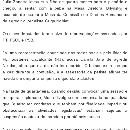
Julia Zanatta levou sua filha de quatro meses para o plenário e
chegou a sentar com a bebê na Mesa Diretora. Bilynskyj é
acusado de ocupar a Mesa da Comissão de Direitos Humanos e
de agredir o jornalista Guga Noblat.
Os cinco deputados foram alvo de representações assinadas por
PT, PSOL e PSB.
Já uma representação anunciada nas redes sociais pelo líder do
PL, Sóstenes Cavalcante (RJ), acusa Camila Jara de agredir
Nikolas, algo que ela diz não ter ocorrido. O bolsonarista chegou
a cair durante a confusão, e a assessoria da petista afirma ter
havido um empurra-empurra e que ela o afastou.
Na tarde de quarta-feira, quando decidiu convocar uma sessão e
recuperar o plenário, Motta divulgou um comunicado no qual dizia
que "quaisquer condutas que tenham por finalidade impedir ou
obstaculizar as atividades legislativas" estariam sujeitas à
suspensão cautelar do mandato por até seis meses.
No dia seguinte, afirmou que providências seriam tomadas ainda