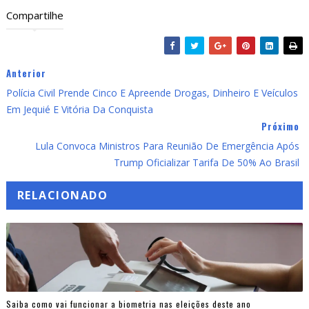
Compartilhe
Anterior
Polícia Civil Prende Cinco E Apreende Drogas, Dinheiro E Veículos
Em Jequié E Vitória Da Conquista
Próximo
Lula Convoca Ministros Para Reunião De Emergência Após
Trump Oficializar Tarifa De 50% Ao Brasil
RELACIONADO
Saiba como vai funcionar a biometria nas eleições deste ano