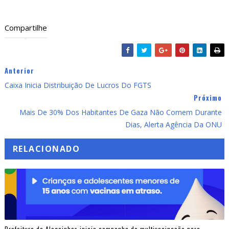
Compartilhe
Anterior
Caixa Inicia Distribuição De Lucros Do FGTS
Próximo
Mais De 30% Dos Habitantes De Gaza Não Comem Durante
Dias, Alerta Agência Da ONU
RELACIONADO
Prefeitura de Alagoinhas inicia campanha de multivacinação para