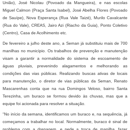
União), José Nicolau (Povoado da Mangueira), e nas escolas
Miguel Calmon (Praça Santa Isabel), José Abelha Flores (Povoado
de Sauípe), Nova Esperança (Rua Vale Taizé), Murilo Cavalcante
(Rua do Vale), CREAS, Jairo Azi (Riacho da Guia), Ponto Coletivo
(Centro), Casa de Acolhimento etc.
De fevereiro a julho deste ano, a Seman já substituiu mais de 700
manilhas no município. Os trabalhos de prevenção e manutenção
visam a garantir a normalidade do sistema de escoamento de
águas pluviais, prevenindo alagamentos e melhorando as
condições das vias públicas. Realizando buscas ativas de locais
para manutenção, o diretor de vias públicas da Seman, Renato
Mascarenhas conta que na rua Domingos Veloso, bairro Santa
Terezinha, um buraco se formou devido às chuvas, mas que a
equipe foi acionada para resolver a situação.
“No início da semana, identificamos um buraco e, na sequência, já
começamos a trabalhar no local. Normalmente, buraco é sinal de
problema com a drenagem, e pede a troca de manilha, fazer