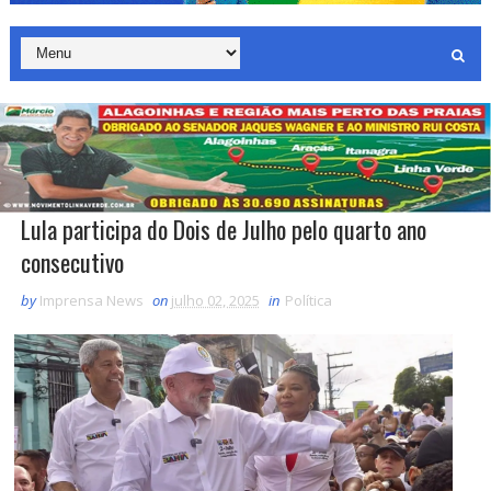
Lula participa do Dois de Julho pelo quarto ano
consecutivo
by
Imprensa News
on
julho 02, 2025
in
Política