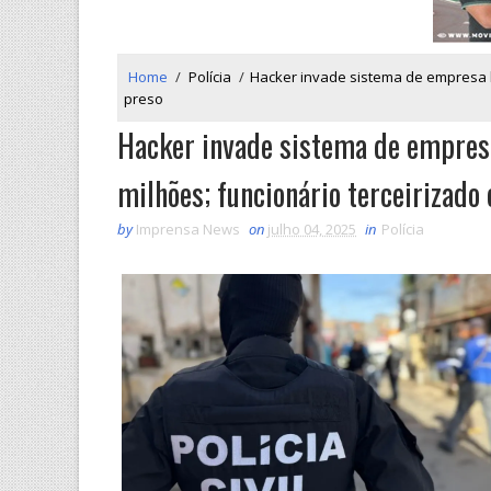
Home
/
Polícia
/
Hacker invade sistema de empresa li
preso
Hacker invade sistema de empresa
milhões; funcionário terceirizado 
by
Imprensa News
on
julho 04, 2025
in
Polícia