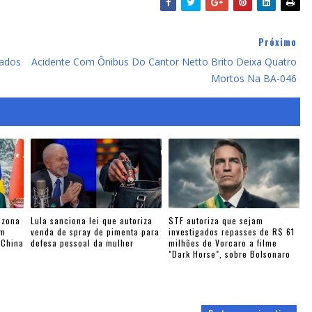
Próximo
tados
Acidente Com Ônibus Do Cantor Netto Brito Deixa Quatro
Mortos Na BA-046
 zona
Lula sanciona lei que autoriza
STF autoriza que sejam
am
venda de spray de pimenta para
investigados repasses de R$ 61
-China
defesa pessoal da mulher
milhões de Vorcaro a filme
"Dark Horse", sobre Bolsonaro