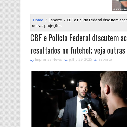
Home
/
Esporte
/
CBF e Polícia Federal discutem ac
outras projeções
CBF e Polícia Federal discutem a
resultados no futebol; veja outras
by
Imprensa News
on
julho 29, 2025
in
Esporte