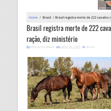
Home
/
Brasil
/
Brasil registra morte de 222 cavalos
Brasil registra morte de 222 cav
ração, diz ministério
by
Imprensa News
on
julho 06, 2025
in
Brasil