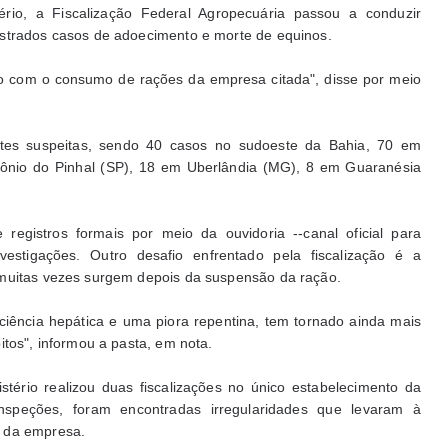
rio, a Fiscalização Federal Agropecuária passou a conduzir
istrados casos de adoecimento e morte de equinos.
o com o consumo de rações da empresa citada", disse por meio
ortes suspeitas, sendo 40 casos no sudoeste da Bahia, 70 em
tônio do Pinhal (SP), 18 em Uberlândia (MG), 8 em Guaranésia
egistros formais por meio da ouvidoria --canal oficial para
vestigações. Outro desafio enfrentado pela fiscalização é a
 muitas vezes surgem depois da suspensão da ração.
iciência hepática e uma piora repentina, tem tornado ainda mais
itos", informou a pasta, em nota.
tério realizou duas fiscalizações no único estabelecimento da
nspeções, foram encontradas irregularidades que levaram à
s da empresa.