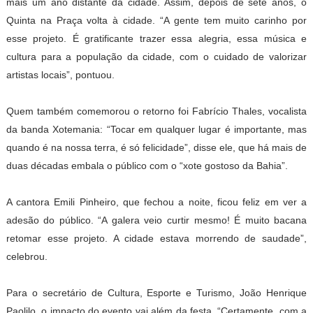
mais um ano distante da cidade. Assim, depois de sete anos, o
Quinta na Praça volta à cidade. “A gente tem muito carinho por
esse projeto. É gratificante trazer essa alegria, essa música e
cultura para a população da cidade, com o cuidado de valorizar
artistas locais”, pontuou.
Quem também comemorou o retorno foi Fabrício Thales, vocalista
da banda Xotemania: “Tocar em qualquer lugar é importante, mas
quando é na nossa terra, é só felicidade”, disse ele, que há mais de
duas décadas embala o público com o “xote gostoso da Bahia”.
A cantora Emili Pinheiro, que fechou a noite, ficou feliz em ver a
adesão do público. “A galera veio curtir mesmo! É muito bacana
retomar esse projeto. A cidade estava morrendo de saudade”,
celebrou.
Para o secretário de Cultura, Esporte e Turismo, João Henrique
Paolilo, o impacto do evento vai além da festa. “Certamente, com a