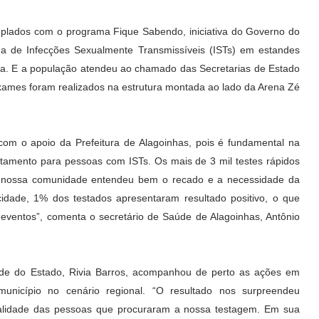
mplados com o programa Fique Sabendo, iniciativa do Governo do
da de Infecções Sexualmente Transmissíveis (ISTs) em estandes
ia. E a população atendeu ao chamado das Secretarias de Estado
exames foram realizados na estrutura montada ao lado da Arena Zé
om o apoio da Prefeitura de Alagoinhas, pois é fundamental na
tratamento para pessoas com ISTs. Os mais de 3 mil testes rápidos
 a nossa comunidade entendeu bem o recado e a necessidade da
dade, 1% dos testados apresentaram resultado positivo, o que
 eventos”, comenta o secretário de Saúde de Alagoinhas, Antônio
úde do Estado, Rivia Barros, acompanhou de perto as ações em
unicípio no cenário regional. “O resultado nos surpreendeu
ualidade das pessoas que procuraram a nossa testagem. Em sua