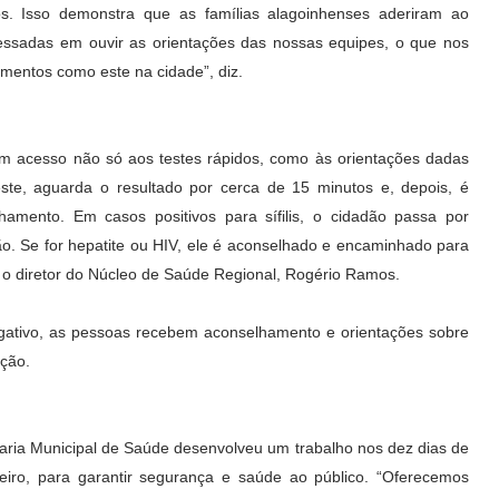
os. Isso demonstra que as famílias alagoinhenses aderiram ao
ssadas em ouvir as orientações das nossas equipes, o que nos
mentos como este na cidade”, diz.
m acesso não só aos testes rápidos, como às orientações dadas
teste, aguarda o resultado por cerca de 15 minutos e, depois, é
mento. Em casos positivos para sífilis, o cidadão passa por
. Se for hepatite ou HIV, ele é aconselhado e encaminhado para
 o diretor do Núcleo de Saúde Regional, Rogério Ramos.
gativo, as pessoas recebem aconselhamento e orientações sobre
nção.
ria Municipal de Saúde desenvolveu um trabalho nos dez dias de
eiro, para garantir segurança e saúde ao público. “Oferecemos