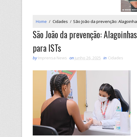
Home
/
Cidades
/
São João da prevenção: Alagoinhas
São João da prevenção: Alagoinhas
para ISTs
by
Imprensa News
on
junho 26, 2025
in
Cidades