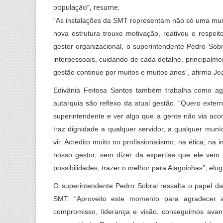
população”, resume.
“As instalações da SMT representam não só uma mud
nova estrutura trouxe motivação, reativou o respei
gestor organizacional, o superintendente Pedro So
interpessoais, cuidando de cada detalhe, principalm
gestão continue por muitos e muitos anos”, afirma J
Edivânia Feitosa Santos também trabalha como a
autarquia são reflexo da atual gestão. “Quero exter
superintendente e ver algo que a gente não via ac
traz dignidade a qualquer servidor, a qualquer muní
vir. Acredito muito no profissionalismo, na ética, 
nosso gestor, sem dizer da expertise que ele vem
possibilidades, trazer o melhor para Alagoinhas”, elog
O superintendente Pedro Sobral ressalta o papel da
SMT. “Aproveito este momento para agradecer 
compromisso, liderança e visão, conseguimos ava