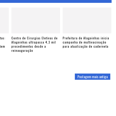
tas:
Centro de Cirurgias Eletivas de
Prefeitura de Alagoinhas inicia
e
Alagoinhas ultrapassa 4,3 mil
campanha de multivacinação
ntem
procedimentos desde a
para atualização de caderneta
reinauguração
Postagem mais antiga