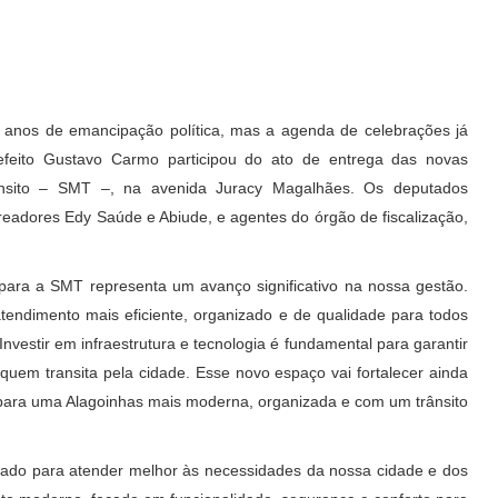
2 anos de emancipação política, mas a agenda de celebrações já
efeito Gustavo Carmo participou do ato de entrega das novas
rânsito – SMT –, na avenida Juracy Magalhães. Os deputados
ereadores Edy Saúde e Abiude, e agentes do órgão de fiscalização,
para a SMT representa um avanço significativo na nossa gestão.
ndimento mais eficiente, organizado e de qualidade para todos
nvestir em infraestrutura e tecnologia é fundamental para garantir
 quem transita pela cidade. Esse novo espaço vai fortalecer ainda
ir para uma Alagoinhas mais moderna, organizada e com um trânsito
idado para atender melhor às necessidades da nossa cidade e dos