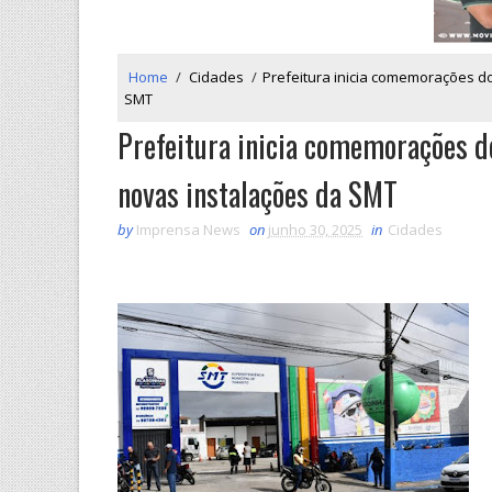
Home
/
Cidades
/
Prefeitura inicia comemorações d
SMT
Prefeitura inicia comemorações d
novas instalações da SMT
by
Imprensa News
on
junho 30, 2025
in
Cidades