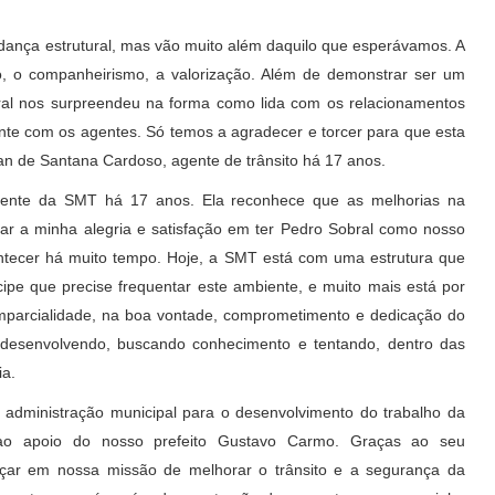
ança estrutural, mas vão muito além daquilo que esperávamos. A
to, o companheirismo, a valorização. Além de demonstrar ser um
bral nos surpreendeu na forma como lida com os relacionamentos
ente com os agentes. Só temos a agradecer e torcer para que esta
ean de Santana Cardoso, agente de trânsito há 17 anos.
gente da SMT há 17 anos. Ela reconhece que as melhorias na
nar a minha alegria e satisfação em ter Pedro Sobral como nosso
ontecer há muito tempo. Hoje, a SMT está com uma estrutura que
cipe que precise frequentar este ambiente, e muito mais está por
na imparcialidade, na boa vontade, comprometimento e dedicação do
 desenvolvendo, buscando conhecimento e tentando, dentro das
ia.
 administração municipal para o desenvolvimento do trabalho da
ao apoio do nosso prefeito Gustavo Carmo. Graças ao seu
nçar em nossa missão de melhorar o trânsito e a segurança da