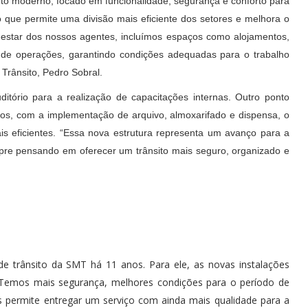
nto moderno, focado em funcionalidade, segurança e conforto para
 que permite uma divisão mais eficiente dos setores e melhora o
star dos nossos agentes, incluímos espaços como alojamentos,
e de operações, garantindo condições adequadas para o trabalho
 Trânsito, Pedro Sobral.
rio para a realização de capacitações internas. Outro ponto
os, com a implementação de arquivo, almoxarifado e dispensa, o
 eficientes. “Essa nova estrutura representa um avanço para a
pre pensando em oferecer um trânsito mais seguro, organizado e
e trânsito da SMT há 11 anos. Para ele, as novas instalações
“Temos mais segurança, melhores condições para o período de
 permite entregar um serviço com ainda mais qualidade para a