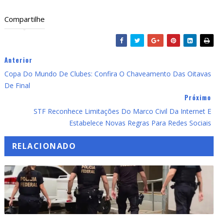
Compartilhe
Anterior
Copa Do Mundo De Clubes: Confira O Chaveamento Das Oitavas
De Final
Próximo
STF Reconhece Limitações Do Marco Civil Da Internet E
Estabelece Novas Regras Para Redes Sociais
RELACIONADO